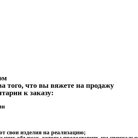
ом
а того, что вы вяжете на продажу
нтарии к заказу:
ми
ют свои изделия на реализацию;
льших объемах, готовы предоставить им специальн