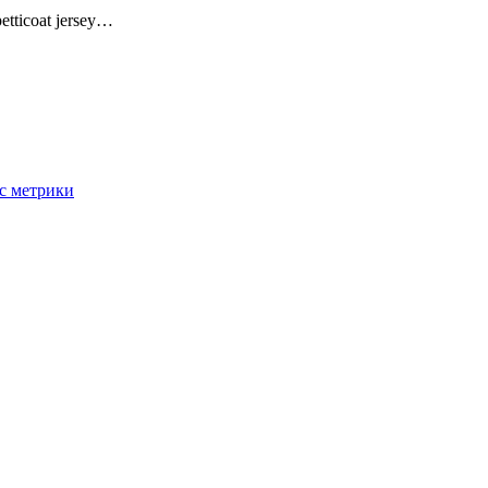
 petticoat jersey…
с метрики